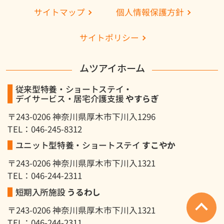
個人情報保護方針
サイトマップ
３．情報の安全な管理について
当法人はお客様やご家族の個人情報を安全に管
サイトポリシー
理するため、帳票類やデータなどの取扱い・保
管規定を整備し安全な保管に万全の配慮を行い
ムツアイホーム
ます。また、安全な管理に必要な、知識・規定
を全職員に周知徹底するため、必要な教育を行
従来型特養・ショートステイ・
います。
デイサービス・居宅介護支援
やすらぎ
〒243-0206 神奈川県厚木市下川入1296
４．個人情報に関する法令や規範の遵守
TEL：046-245-8312
当法人は、お客様やご家族の個人情報を保護す
ユニット型特養・ショートステイ
すこやか
るため、次の個人情報保護に関する法令や規範
を遵守します。
〒243-0206 神奈川県厚木市下川入1321
・個人情報保護法
TEL：046-244-2311
・医療・介護関係事業者における個人情報の適
短期入所施設
うるわし
切な取扱いのためのガイドライン
・介護保険法（介護保険法に基づく指定基準を
〒243-0206 神奈川県厚木市下川入1321
含む）
TEL：046-244-2311