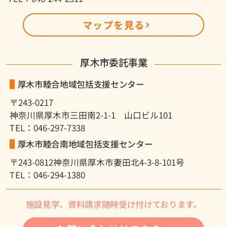
マップを見る
５．個人情報保護の継続的改善
上記の取組を継続し発展させるために、規定を
定期的に見直し、絶えずお客様の意見をお聞き
厚木市委託事業
する活動をいたします。
厚木市睦合地域包括支援センター
この個人情報保護方針は要望に応じて紙面でも
〒243-0217
公表いたします。
神奈川県厚木市三田南2-1-1 山口ビル101
TEL：046-297-7338
社会福祉法人
厚木慈光会
厚木市睦合南地域包括支援センター
理事長
天利 俊介
〒243-0812
神奈川県厚木市妻田北4-3-8-101号
TEL：046-294-1380
施設見学、資料請求随時受け付けております。