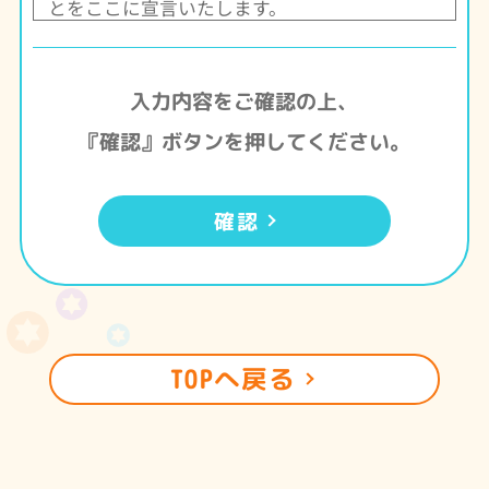
とをここに宣言いたします。
記
１．個人情報の取得・利用
入力内容をご確認の上、
当法人はお客様やご家族の個人情報の取得にあ
たり、利用目的を明示しその目的に必要な範囲
『確認』ボタンを押してください。
の個人情報を取得し、利用目的以外に利用しま
せん。利用目的以外に利用する場合は、改めて
ご利用者の同意を得るものとします。
確認
２．個人情報の第三者提供
当法人はお客様やご家族の個人情報をその利用
目的の範囲に沿って、他の介護事業者や外部委
託業者に提供することがあります。第三者に提
TOPへ戻る
供する場合は、ご利用者やご家族の同意を得る
こととします。また、外部委託事業者に対して
は、個人情報を適切に取り扱うよう監督を行い
ます。