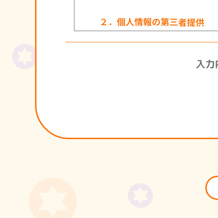
２．個人情報の第三者提供
当法人はお客様やご家族の個
があります。第三者に提供す
入力
ては、個人情報を適切に取り
３．情報の安全な管理につい
当法人はお客様やご家族の個
保管に万全の配慮を行います
行います。
４．個人情報に関する法令や
当法人は、お客様やご家族の