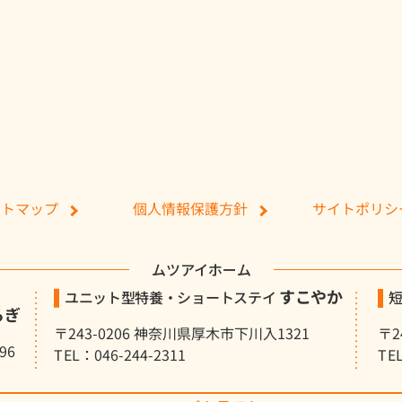
ける個人情報の適切な取扱いのためのガイドライン
基づく指定基準を含む）
善
るために、規定を定期的に見直し、絶えずお客様の意見
個人情報保護方針
サイトポリシ
イトマップ
に応じて紙面でも公表いたします。
ムツアイホーム
すこやか
ユニット型特養・ショートステイ
らぎ
〒243-0206 神奈川県厚木市下川入1321
〒2
96
TEL：046-244-2311
TE