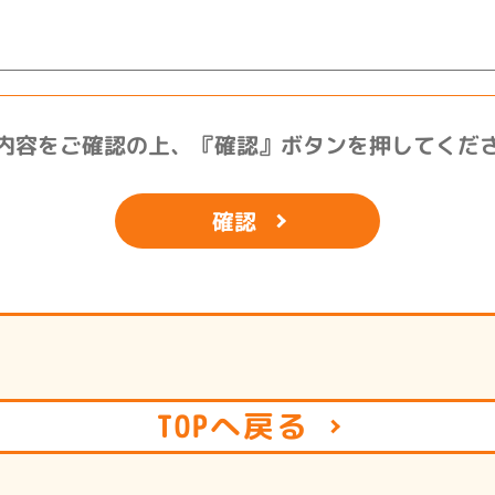
人情報をその利用目的の範囲に沿って、他の介護事業者
る場合は、ご利用者やご家族の同意を得ることとします
内容をご確認の上、
『確認』ボタンを押してくだ
扱うよう監督を行います。
確認
て
人情報を安全に管理するため、帳票類やデータなどの取
。また、安全な管理に必要な、知識・規定を全職員に周
TOPへ戻る
規範の遵守
個人情報を保護するため、次の個人情報保護に関する法