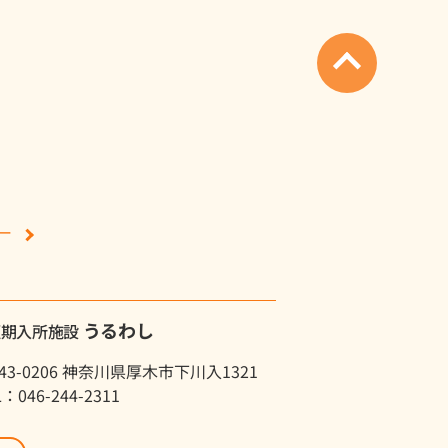
をお聞きする活動をいたしま
ー
うるわし
短期入所施設
社会福祉法人
厚木慈光会
43-0206 神奈川県厚木市下川入1321
理事長
天利 俊介
L：046-244-2311