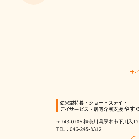
・個人情報保護法
・医療・介護関係事業者にお
・介護保険法（介護保険法に
５．個人情報保護の継続的改
上記の取組を継続し発展させ
す。
サ
この個人情報保護方針は要望
従来型特養・ショートステイ・
やす
デイサービス・居宅介護支援
〒243-0206 神奈川県厚木市下川入12
TEL：046-245-8312