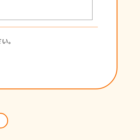
や外部委託業者に提供すること
。また、外部委託事業者に対し
さい。
扱い・保管規定を整備し安全な
知徹底するため、必要な教育を
令や規範を遵守します。