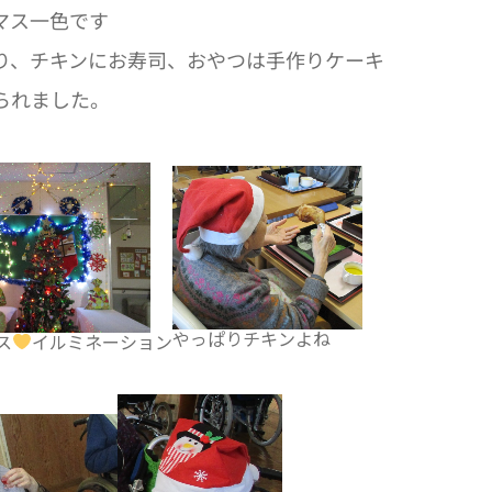
マス一色です
り、チキンにお寿司、おやつは手作りケーキ
られました。
やっぱりチキンよね
ス
イルミネーション