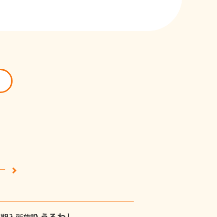
ー
うるわし
短期入所施設